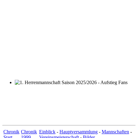
1. Herrenmannschaft Saison 2025/2026 - Aufstieg Fans
Chronik
Chronik
Einblick
-
Hauptversammlung
-
Mannschaften
-
Start
1999
Vereinsmeisterschaft
-
Bilder