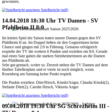
gewonnen.
Spielbericht (pdf)
14.04.2018 18:30 Uhr TV Damen - SV
Pfahlheim II 8:0
4. Herrenmannschaft Saison 2025/2026
Im letzten Spiel der Saison traten unsere Damen gegen den SV
Pfahlheim II an. Im Doppel ließen sie den Gegnerinnen keine
Chance und gingen mit 2:0 in Führung. Genauso erfolgreich
erspielte der TV die weitern 6 Punkte und erzielten ein 8:0. Gerade
mal einen Satz gaben die starken Steinheimerinnen an die Damen
aus Pfahlheim ab.
Sehr gut gemach, weiter so. Derzeit stehen die TV Damen auf dem
fünften Tabellenplatz und er vierte ist noch möglich, wenn
Rosenberg am Samstag keine Punkt erspielt.
Die Punkte erzielten: Dürr/Hirsch, Kinski/Anger, Claudia Kinski(2),
Stefanie Dürr(2), Carolin Hirsch, Viktoria Anger
Spielbericht (pdf)
09.04.2018 19:30 Uhr SG Schrezheim III -
1. Herrenmannschaft Saison 2025/2026 - Aufstieg