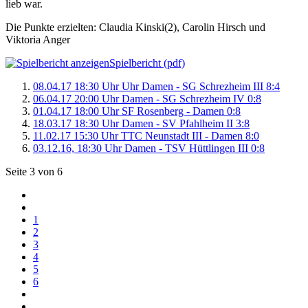
lieb war.
Die Punkte erzielten: Claudia Kinski(2), Carolin Hirsch und
Viktoria Anger
Spielbericht (pdf)
08.04.17 18:30 Uhr Uhr Damen - SG Schrezheim III 8:4
06.04.17 20:00 Uhr Damen - SG Schrezheim IV 0:8
01.04.17 18:00 Uhr SF Rosenberg - Damen 0:8
18.03.17 18:30 Uhr Damen - SV Pfahlheim II 3:8
11.02.17 15:30 Uhr TTC Neunstadt III - Damen 8:0
03.12.16, 18:30 Uhr Damen - TSV Hüttlingen III 0:8
Seite 3 von 6
1
2
3
4
5
6