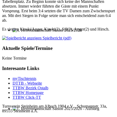
Tabellenplatz. Zu Beginn konnte sich keine der Mannschaften
absetzen. Immer wieder führten die Gäste mit einem Punkt
Vorsprung. Erst beim 3:4 setzten die TV Damen zum Zwischenspurt
an. Mit drei Siegen in Folge setzte man sich entscheidend zum 6:4
ab.
Es siegten Kinski/Anger, Kinski(2), Sill(2), Anger(2) und Hirsch.
4. Herrenmannschaft Saison 2025/2026
Spielbericht (pdf)
Aktuelle Spiele/Termine
Keine Termine
Interesante Links
myTischtennis
DTTB - Webseite
TTBW Bezirk Ostalb
TTBW Homepage
TTBW Click-TT
Turnverein Steinheim am Albuch 1904 e.V. , Schumannstr. 33a,
89555 Steinheim a.A.
1. Herrenmannschaft Saison 2025/2026 - Aufstieg