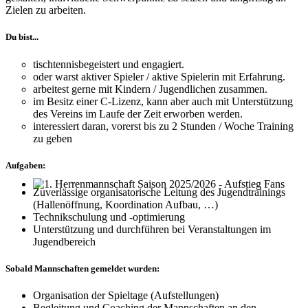
Zielen zu arbeiten.
Du bist...
tischtennisbegeistert und engagiert.
oder warst aktiver Spieler / aktive Spielerin mit Erfahrung.
arbeitest gerne mit Kindern / Jugendlichen zusammen.
im Besitz einer C-Lizenz, kann aber auch mit Unterstützung
des Vereins im Laufe der Zeit erworben werden.
interessiert daran, vorerst bis zu 2 Stunden / Woche Training
zu geben
Aufgaben:
Zuverlässige organisatorische Leitung des Jugendtrainings
1. Herrenmannschaft Saison 2025/2026 - Aufstieg Fans
(Hallenöffnung, Koordination Aufbau, …)
Technikschulung und -optimierung
Unterstützung und durchführen bei Veranstaltungen im
Jugendbereich
Sobald Mannschaften gemeldet wurden:
Organisation der Spieltage (Aufstellungen)
Begleitung und Coaching der Mannschaften an den