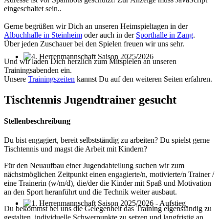
eingeschaltet sein.
.
Gerne begrüßen wir Dich an unseren Heimspieltagen in der
Albuchhalle in Steinheim
oder auch in der
Sporthalle in Zang
.
Über jeden Zuschauer bei den Spielen freuen wir uns sehr.
Und wir laden Dich herzlich zum Mitspielen an unseren
4. Herrenmannschaft Saison 2025/2026
Trainingsabenden ein.
Unsere
Trainingszeiten
kannst Du auf den weiteren Seiten erfahren.
Tischtennis Jugendtrainer gesucht
Stellenbeschreibung
Du bist engagiert, bereit selbstständig zu arbeiten? Du spielst gerne
Tischtennis und magst die Arbeit mit Kindern?
Für den Neuaufbau einer Jugendabteilung suchen wir zum
nächstmöglichen Zeitpunkt einen engagierte/n, motivierte/n Trainer /
eine Trainerin (w/m/d), die/der die Kinder mit Spaß und Motivation
an den Sport heranführt und die Technik weiter ausbaut.
Du bekommst bei uns die Gelegenheit das Training eigenständig zu
1. Herrenmannschaft Saison 2025/2026 - Aufstieg
gestalten, individuelle Schwerpunkte zu setzen und langfristig an