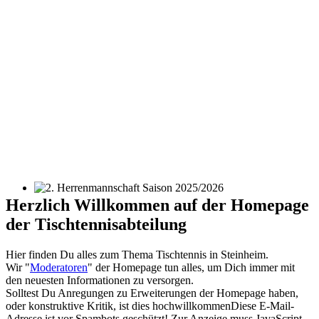
2. Herrenmannschaft Saison 2025/2026
Herzlich Willkommen auf der Homepage
der Tischtennisabteilung
Hier finden Du alles zum Thema Tischtennis in Steinheim.
Wir "
Moderatoren
" der Homepage tun alles, um Dich immer mit
den neuesten Informationen zu versorgen.
Solltest Du Anregungen zu Erweiterungen der Homepage haben,
oder konstruktive Kritik, ist dies hochwillkommen
Diese E-Mail-
Adresse ist vor Spambots geschützt! Zur Anzeige muss JavaScript